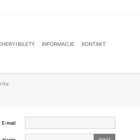
HERY I BILETY
INFORMACJE
KONTAKT
onta
E-mail
Hasło
POKAŻ