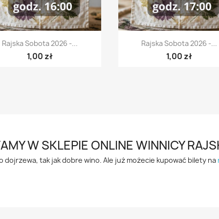
Szybki podgląd
Szybki podgląd


Rajska Sobota 2026 -...
Rajska Sobota 2026 -...
1,00 zł
1,00 zł
AMY W SKLEPIE ONLINE WINNICY RAJS
o dojrzewa, tak jak dobre wino. Ale już możecie kupować bilety na