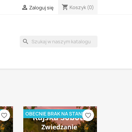
shopping_cart

Koszyk
(0)
Zaloguj się
search
E
OBECNIE BRAK NA STANIE
favorite_border
favorite_border