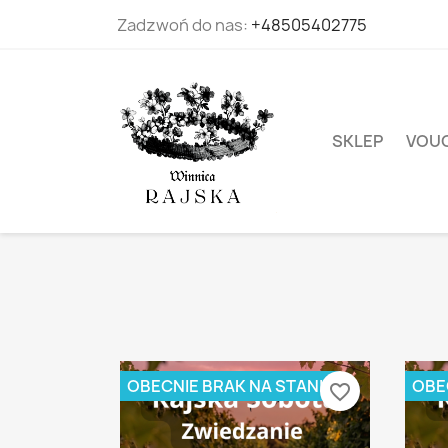
Zadzwoń do nas:
+48505402775
SKLEP
VOUC
OBECNIE BRAK NA STANIE
OBE
favorite_border