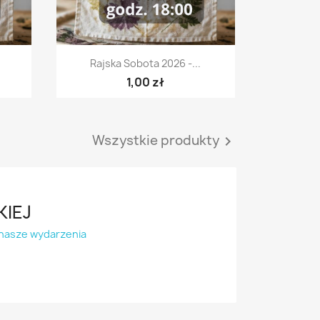
Szybki podgląd

Rajska Sobota 2026 -...
1,00 zł
Wszystkie produkty

KIEJ
nasze wydarzenia