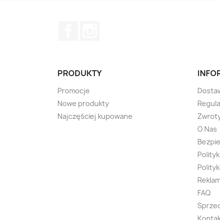
Facebook
Instagram
PRODUKTY
INFO
Promocje
Dosta
Nowe produkty
Regul
Najczęściej kupowane
Zwrot
O Nas
Bezpie
Polity
Polity
Rekla
FAQ
Sprzed
Kontak