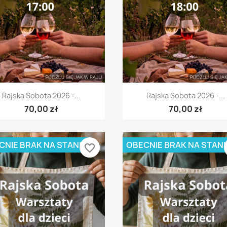
Szybki podgląd
Szybki podgląd


Rajska Sobota 2026 -...
Rajska Sobota 2026 -...
70,00 zł
70,00 zł
CNIE BRAK NA STANIE
OBECNIE BRAK NA STANI
favorite_border