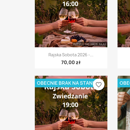
Szybki podgląd

Rajska Sobota 2026 -...
70,00 zł
OBECNIE BRAK NA STANIE
OBE
favorite_border