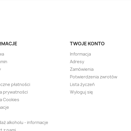
RMACJE
TWOJE KONTO
wa
Informacja
amin
Adresy
y
Zamówienia
Potwierdzenia zwrotów
czne płatności
Lista życzeń
ka prywatności
Wyloguj się
ka Cookies
macje
aż alkoholu - informacje
t z nami