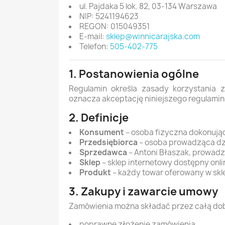
ul. Pajdaka 5 lok. 82, 03-134 Warszawa
NIP: 5241194623
REGON: 015049351
E-mail:
sklep@winnicarajska.com
Telefon:
505-402-775
1. Postanowienia ogólne
Regulamin określa zasady korzystania
oznacza akceptację niniejszego regulamin
2. Definicje
Konsument
– osoba fizyczna dokonują
Przedsiębiorca
– osoba prowadząca dzi
Sprzedawca
– Antoni Błaszak, prowad
Sklep
– sklep internetowy dostępny onl
Produkt
– każdy towar oferowany w skle
3. Zakupy i zawarcie umowy
Zamówienia można składać przez całą dobę
poprawne złożenie zamówienia,