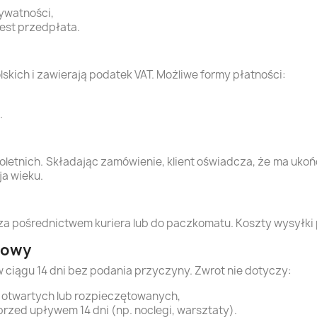
rywatności,
est przedpłata.
kich i zawierają podatek VAT. Możliwe formy płatności:
.
noletnich. Składając zamówienie, klient oświadcza, że ma uk
a wieku.
i za pośrednictwem kuriera lub do paczkomatu. Koszty wysyłk
mowy
iągu 14 dni bez podania przyczyny. Zwrot nie dotyczy:
otwartych lub rozpieczętowanych,
przed upływem 14 dni (np. noclegi, warsztaty).